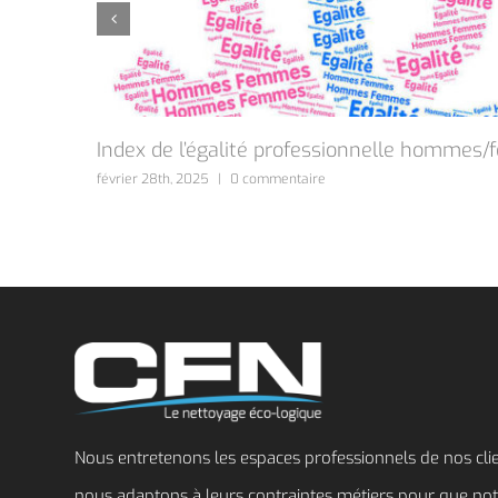
Index de l’égalité professionnelle hommes
février 28th, 2025
|
0 commentaire
Nous entretenons les espaces professionnels de nos cli
nous adaptons à leurs contraintes métiers pour que no