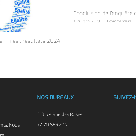
Conclusion de l’enquête 
avril 25th, 2023
|
0 commentaire
/femmes : résultats 2024
NOS BUREAUX
SUIVEZ-
310 bis Rue des Roses
77170 SERVON
ents. Nous
tre