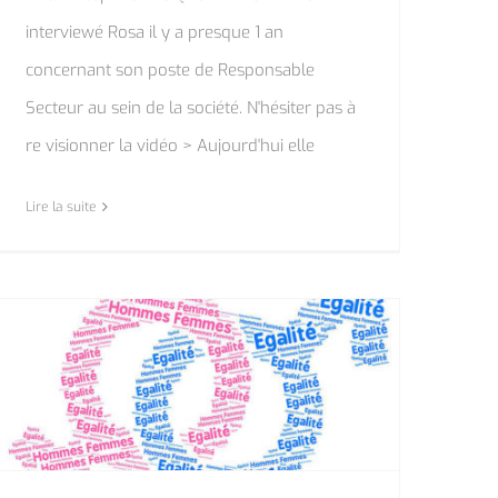
interviewé Rosa il y a presque 1 an
concernant son poste de Responsable
Secteur au sein de la société. N'hésiter pas à
re visionner la vidéo > Aujourd'hui elle
Lire la suite
Index de l’égalité professionnelle hommes/femmes : résultats 2020