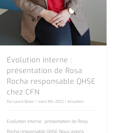
Évolution interne :
présentation de Rosa
Rocha responsable QHSE
chez CFN
Par
Laurie Badar
|
mars 8th, 2022
|
Actualités
Evolution interne : présentation de Rosa
Rocha responsable QHSE Nous avions