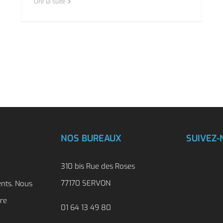
Lire la suite
NOS BUREAUX
SUIVEZ-
310 bis Rue des Roses
77170 SERVON
ents. Nous
tre
01 64 13 49 80