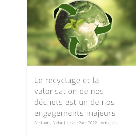
Le recyclage et la valorisation de nos déchets est un de nos engagements majeurs
Le recyclage et la
valorisation de nos
déchets est un de nos
engagements majeurs
Par
Laurie Badar
|
janvier 24th, 2022
|
Actualités